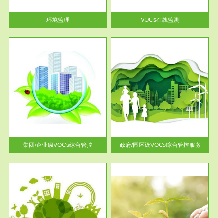
率达...
环境监理
VOCs在线监测
服务范围
控
政府/园区级VOCs综合管控服务
找到
根据《石化行业挥发性有机物综
排放
合整治方案》文件要求，到2017
年，全...
集团/企业级VOCs综合管控
政府/园区级VOCs综合管控服务
服务范围