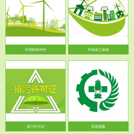
服务范围
环保竣工验收
护
根据《建设项目环境保护管理条
利
例》第十七条 编制环境影响报
告书、...
环境影响评价
环保竣工验收
服务范围
应急预案
许可
根据《中华人民共和国环境保护
环境
法》第十九条 企业事业单位应
当按照...
排污许可证
应急预案