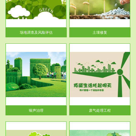
土壤修复
关停
或者
场地调查及风险评估
土壤修复
服务范围
废气处理工程
噪声治理
废气处理工程