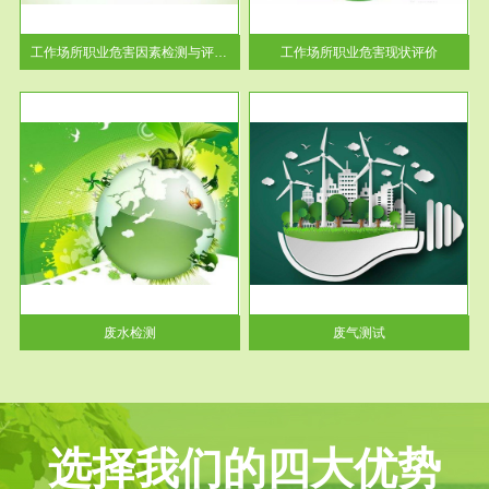
解工
-通过质谱分析等多种手段明确
与浓
工作场...
工作场所职业危害因素检测与评价...
工作场所职业危害现状评价
服务范围
废气测试
工厂
检测范围工业废气检测包括有机
水、
废气和无机废气。有机废气主要
包括...
废水检测
废气测试
选择我们的四大优势