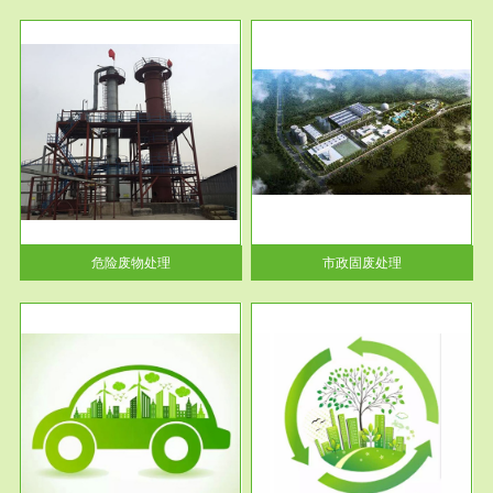
服务范围
市政固废处理
人民
蔚蓝生态环境科技所从事的市政
》的
废物处理业务包括市政废物的处
理处...
危险废物处理
市政固废处理
服务范围
与评
工作场所职业危害现状评价
【现状评价意义】：具体因素---