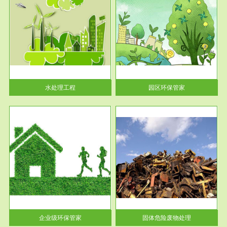
服务范围
园区环保管家
2016 年 4 月，环保部下发《关
于积极发挥环境保护作用促进供
给侧结...
水处理工程
园区环保管家
服务范围
固体危险废物处理
法情
固体废物解释：固体废物是指人
性及
们在生产建设、日常生活和其他
活动中...
企业级环保管家
固体危险废物处理