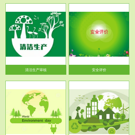
服务范围
安全评价
生产
安全评价安全评价目的是查找、
暂行
分析和预测工程、系统、生产经
营活...
清洁生产审核
安全评价
服务范围
VOCs在线监测
目环
根据《重点区域大气污染防
要辅
治“十二五”规划》有机废气净化