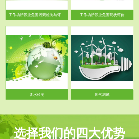
解工
-通过质谱分析等多种手段明确
与浓
工作场...
工作场所职业危害因素检测与评价...
工作场所职业危害现状评价
服务范围
废气测试
工厂
检测范围工业废气检测包括有机
水、
废气和无机废气。有机废气主要
包括...
废水检测
废气测试
选择我们的四大优势