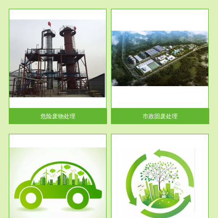
服务范围
市政固废处理
人民
蔚蓝生态环境科技所从事的市政
》的
废物处理业务包括市政废物的处
理处...
危险废物处理
市政固废处理
服务范围
与评
工作场所职业危害现状评价
【现状评价意义】：具体因素---