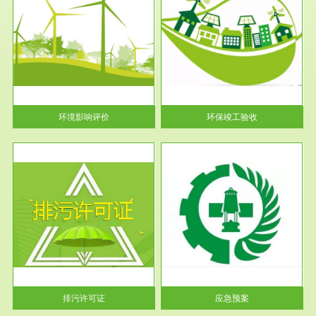
服务范围
环保竣工验收
护
根据《建设项目环境保护管理条
利
例》第十七条 编制环境影响报
告书、...
环境影响评价
环保竣工验收
服务范围
应急预案
许可
根据《中华人民共和国环境保护
环境
法》第十九条 企业事业单位应
当按照...
排污许可证
应急预案