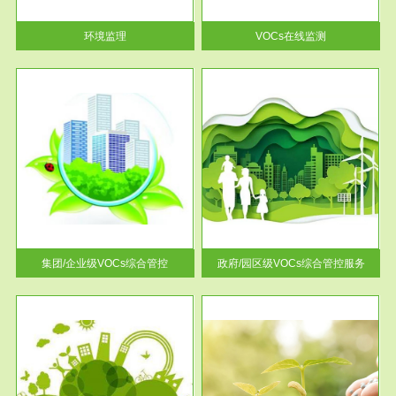
率达...
环境监理
VOCs在线监测
服务范围
控
政府/园区级VOCs综合管控服务
找到
根据《石化行业挥发性有机物综
排放
合整治方案》文件要求，到2017
年，全...
集团/企业级VOCs综合管控
政府/园区级VOCs综合管控服务
服务范围