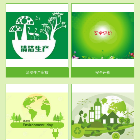
服务范围
安全评价
生产
安全评价安全评价目的是查找、
暂行
分析和预测工程、系统、生产经
营活...
清洁生产审核
安全评价
服务范围
VOCs在线监测
目环
根据《重点区域大气污染防
要辅
治“十二五”规划》有机废气净化