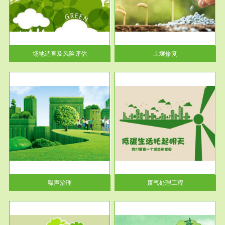
土壤修复
关停
或者
场地调查及风险评估
土壤修复
服务范围
废气处理工程
噪声治理
废气处理工程