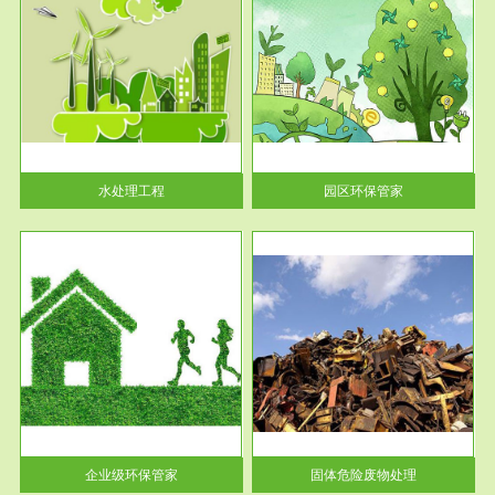
服务范围
园区环保管家
2016 年 4 月，环保部下发《关
于积极发挥环境保护作用促进供
给侧结...
水处理工程
园区环保管家
服务范围
固体危险废物处理
法情
固体废物解释：固体废物是指人
性及
们在生产建设、日常生活和其他
活动中...
企业级环保管家
固体危险废物处理