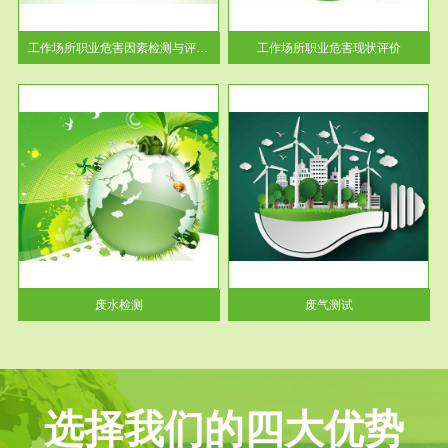
解工
-通过质谱分析等多种手段明确
与浓
工作场...
工作场所职业危害因素检测与评价...
工作场所职业危害现状评价
服务范围
废气测试
工厂
检测范围工业废气检测包括有机
水、
废气和无机废气。有机废气主要
包括...
废水检测
废气测试
选择我们的四大优势