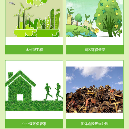
服务范围
园区环保管家
2016 年 4 月，环保部下发《关
于积极发挥环境保护作用促进供
给侧结...
水处理工程
园区环保管家
服务范围
固体危险废物处理
法情
固体废物解释：固体废物是指人
性及
们在生产建设、日常生活和其他
活动中...
企业级环保管家
固体危险废物处理