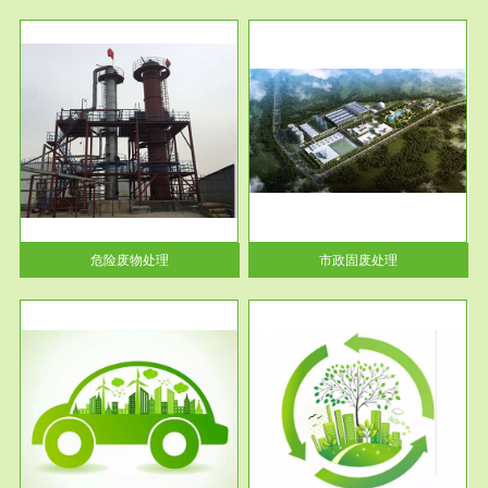
服务范围
市政固废处理
人民
蔚蓝生态环境科技所从事的市政
》的
废物处理业务包括市政废物的处
理处...
危险废物处理
市政固废处理
服务范围
与评
工作场所职业危害现状评价
【现状评价意义】：具体因素---