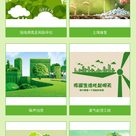
土壤修复
关停
或者
场地调查及风险评估
土壤修复
服务范围
废气处理工程
噪声治理
废气处理工程