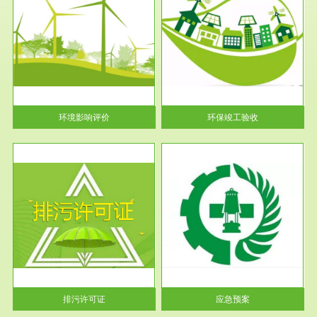
服务范围
环保竣工验收
护
根据《建设项目环境保护管理条
利
例》第十七条 编制环境影响报
告书、...
环境影响评价
环保竣工验收
服务范围
应急预案
许可
根据《中华人民共和国环境保护
环境
法》第十九条 企业事业单位应
当按照...
排污许可证
应急预案