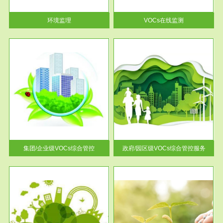
率达...
环境监理
VOCs在线监测
服务范围
控
政府/园区级VOCs综合管控服务
找到
根据《石化行业挥发性有机物综
排放
合整治方案》文件要求，到2017
年，全...
集团/企业级VOCs综合管控
政府/园区级VOCs综合管控服务
服务范围