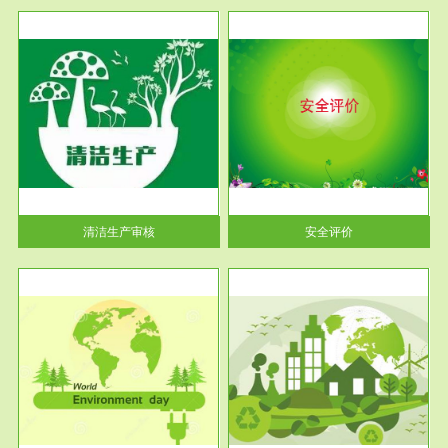
服务范围
安全评价
生产
安全评价安全评价目的是查找、
暂行
分析和预测工程、系统、生产经
营活...
清洁生产审核
安全评价
服务范围
VOCs在线监测
目环
根据《重点区域大气污染防
要辅
治“十二五”规划》有机废气净化