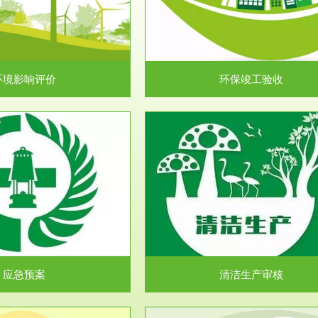
目环境保护管理条例》第十七条 编
排污许可申报咨询：（排污许可证
环境影响报告书、...
人民共和国环境保护法》..
环境影响评价
环保竣工验收
服务范围
服务范围
清洁生产审核
安全评价
民共和国清洁生产促进法》、《清
安全评价安全评价目的是查找、分
生产审核暂行办法...
程、系统、生产经营活..
应急预案
清洁生产审核