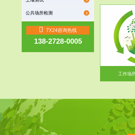
土壤测试
公共场所检测
服务范围
7X24咨询热线
138-2728-0005
工作场所职业危害现状评价
【现状评价意义】：具体因素----通过质谱分析
废水污水检测
等多种手段明确工作场...
中
工作场