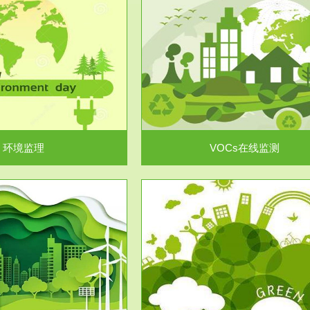
服务范围
服务范围
VOCs在线监测
集团/企业级VOCs综合管
域大气污染防治“十二五”规划》有
进行VOCs管控，首先就要找到排
机废气净化率达...
监测估算出排放量。企业..
环境监理
VOCs在线监测
服务范围
服务范围
场地调查及风险评估
土壤修复
委托，对于拟关停搬迁和拟变更土
利用方式或者土地使...