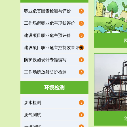
园区环保管家
职业危害因素检测与评价
2016 年 4 月，环保部下发《关于积极发挥环境
排污许可证作
工作场所职业危害现状评价
保护作用促进供给侧结...
据
建设项目职业危害预评价
建设项目职业危害控制效果评价
防护设施设计专篇编写
服务范围
工作场所放射防护检测
危险废物处理
环境检测
危险废物解释：根据《中华人民共和国固体废物
蔚蓝生态环境
废水检测
污染防治法》的规定，危...
括
废气测试