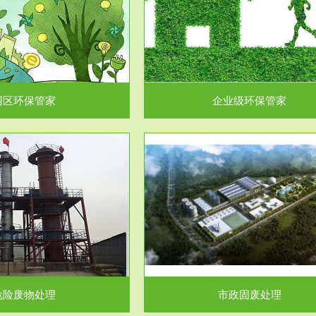
企业级环保管家
固体危险废物处理
为企业环保执法情况的一个重要依
固体废物解释：固体废物是指人们
，其必要性及合规性...
日常生活和其他活动中..
园区环保管家
企业级环保管家
服务范围
服务范围
市政固废处理
工作场所职业危害因素检测与评
科技所从事的市政废物处理业务包
【检测评价意义】：全面了解工作
市政废物的处理处...
害因素分布与浓（强）度..
危险废物处理
市政固废处理