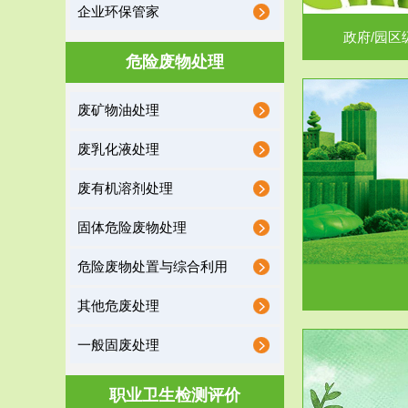
企业环保管家
政府/园区
危险废物处理
废矿物油处理
服务范围
废乳化液处理
噪声治理
废有机溶剂处理
固体危险废物处理
危险废物处置与综合利用
其他危废处理
一般固废处理
服务范围
职业卫生检测评价