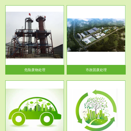
服务范围
市政固废处理
人民
蔚蓝生态环境科技所从事的市政
》的
废物处理业务包括市政废物的处
理处...
危险废物处理
市政固废处理
服务范围
与评
工作场所职业危害现状评价
【现状评价意义】：具体因素---