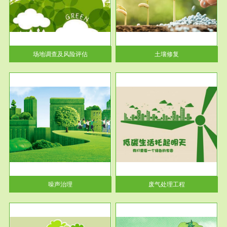
土壤修复
关停
或者
场地调查及风险评估
土壤修复
服务范围
废气处理工程
噪声治理
废气处理工程