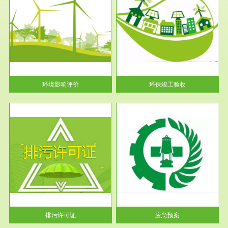
服务范围
环保竣工验收
护
根据《建设项目环境保护管理条
利
例》第十七条 编制环境影响报
告书、...
环境影响评价
环保竣工验收
服务范围
应急预案
许可
根据《中华人民共和国环境保护
环境
法》第十九条 企业事业单位应
当按照...
排污许可证
应急预案