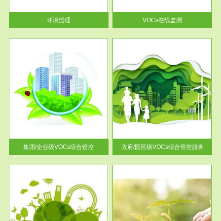
率达...
环境监理
VOCs在线监测
服务范围
控
政府/园区级VOCs综合管控服务
找到
根据《石化行业挥发性有机物综
排放
合整治方案》文件要求，到2017
年，全...
集团/企业级VOCs综合管控
政府/园区级VOCs综合管控服务
服务范围