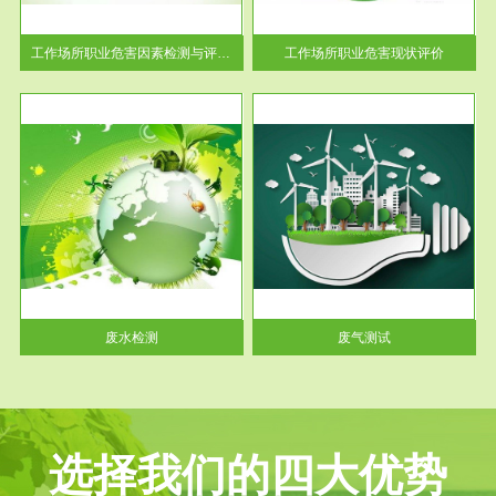
解工
-通过质谱分析等多种手段明确
与浓
工作场...
工作场所职业危害因素检测与评价...
工作场所职业危害现状评价
服务范围
废气测试
工厂
检测范围工业废气检测包括有机
水、
废气和无机废气。有机废气主要
包括...
废水检测
废气测试
选择我们的四大优势