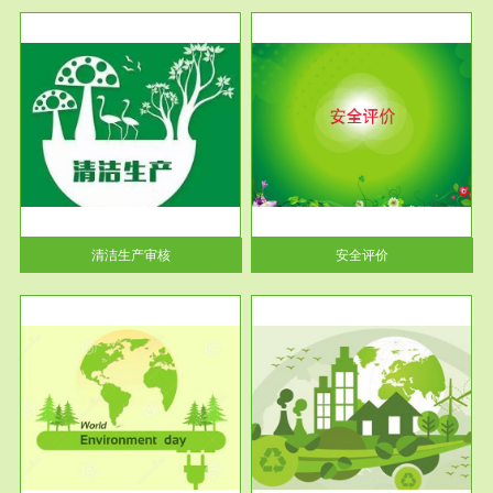
服务范围
安全评价
生产
安全评价安全评价目的是查找、
暂行
分析和预测工程、系统、生产经
营活...
清洁生产审核
安全评价
服务范围
VOCs在线监测
目环
根据《重点区域大气污染防
要辅
治“十二五”规划》有机废气净化